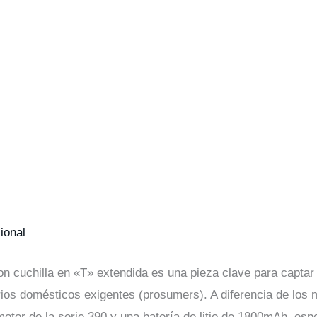
ional
n cuchilla en «T» extendida es una pieza clave para captar 
rios domésticos exigentes (prosumers). A diferencia de los 
motor de la serie 390 y una batería de litio de 1800mAh, esp