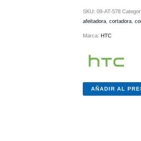
SKU:
09-AT-578
Categor
afeitadora
,
cortadora
,
co
Marca:
HTC
AÑADIR AL PR