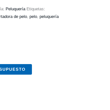
ía:
Peluquería
Etiquetas:
rtadora de pelo
,
pelo
,
peluquería
ESUPUESTO