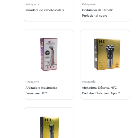
Peluquería
Peluquería
alisadora de cabello-violeta
Ondulador de Cabello
Profesional negro
Peluquería
Peluquería
Afeitadora inalámbrica
Afeitadora Eléctrica HTC,
Femenina HTC
Cuchillas Flotantes, Tipo C