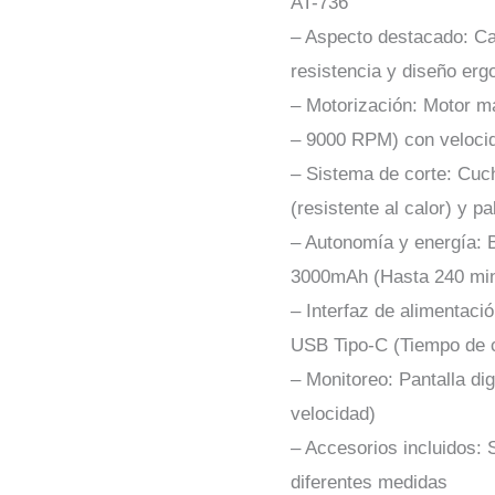
AT-736
– Aspecto destacado: Ca
resistencia y diseño er
– Motorización: Motor m
– 9000 RPM) con velocid
– Sistema de corte: Cuc
(resistente al calor) y p
– Autonomía y energía: Ba
3000mAh (Hasta 240 min
– Interfaz de alimentaci
USB Tipo-C (Tiempo de c
– Monitoreo: Pantalla dig
velocidad)
– Accesorios incluidos: 
diferentes medidas