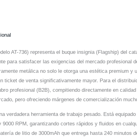
ional
elo AT-736) representa el buque insignia (Flagship) del ca
e para satisfacer las exigencias del mercado profesional d
amente metálica no solo le otorga una estética premium y u
un ticket de venta significativamente mayor. Para el distribu
 rubro profesional (B2B), compitiendo directamente en calida
rcado, pero ofreciendo márgenes de comercialización much
una verdadera herramienta de trabajo pesado. Está equipado 
 9000 RPM, garantizando cortes rápidos y fluidos en cualqui
tería de litio de 3000mAh que entrega hasta 240 minutos d