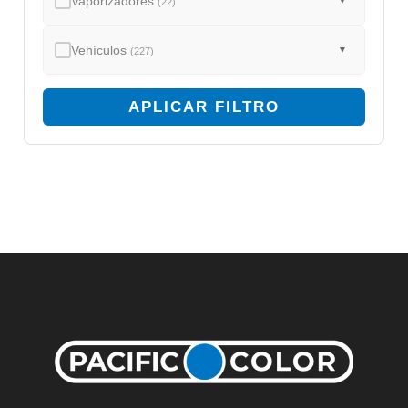
Vaporizadores
▼
(22)
Vehículos
▼
(227)
APLICAR FILTRO