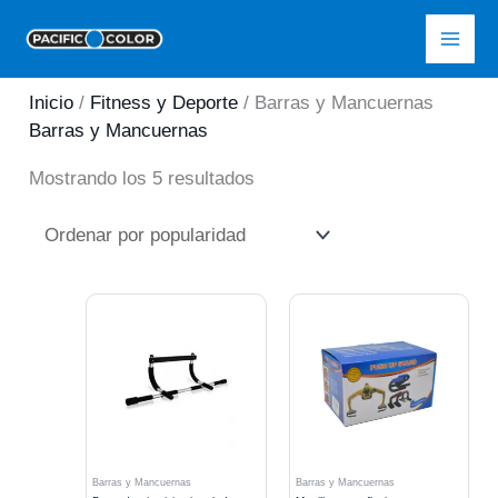
Ir
Pacific Color
al
contenido
Inicio
/
Fitness y Deporte
/ Barras y Mancuernas
Barras y Mancuernas
Ordenado
Mostrando los 5 resultados
por
popularidad
Barras y Mancuernas
Barras y Mancuernas