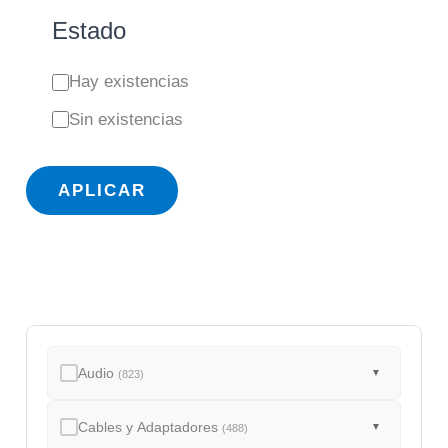
Estado
E
Hay existencias
s
Sin existencias
t
a
APLICAR
d
o
Audio
▼
(823)
Cables y Adaptadores
▼
(488)