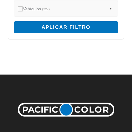
Vehículos
▼
(227)
APLICAR FILTRO