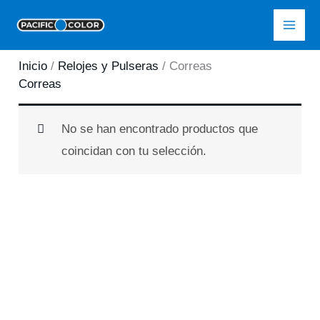
Ir
Pacific Color
al
contenido
Inicio
/
Relojes y Pulseras
/ Correas
Correas
No se han encontrado productos que
coincidan con tu selección.