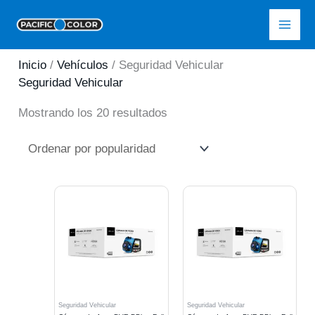
Ir
Pacific Color
al
contenido
Inicio
/
Vehículos
/ Seguridad Vehicular
Seguridad Vehicular
Ordenado
Mostrando los 20 resultados
por
popularidad
Seguridad Vehicular
Seguridad Vehicular