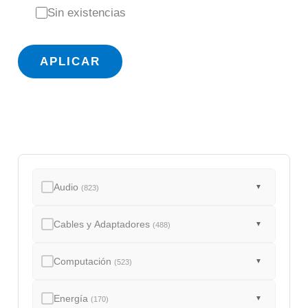
s
Sin existencias
t
a
APLICAR
d
o
Audio
▼
(823)
Cables y Adaptadores
▼
(488)
Computación
▼
(523)
Energía
▼
(170)