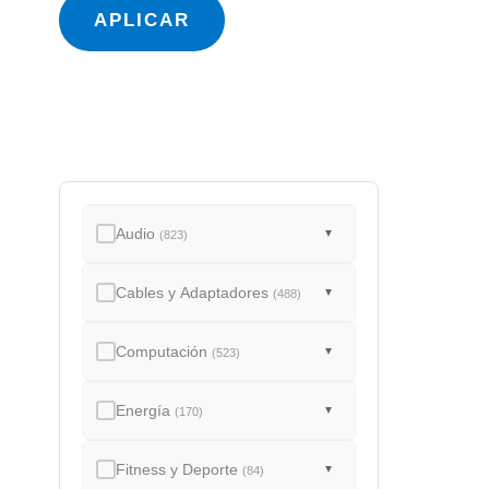
a
APLICAR
d
o
Audio
▼
(823)
Cables y Adaptadores
▼
(488)
Computación
▼
(523)
Energía
▼
(170)
Fitness y Deporte
▼
(84)