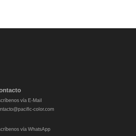
ontacto
críbenos vía E-Mail
ntacto@pacific-color.com
críbenos vía WhatsApp