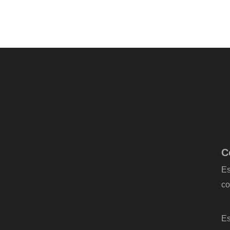
C
Es
co
-
Es