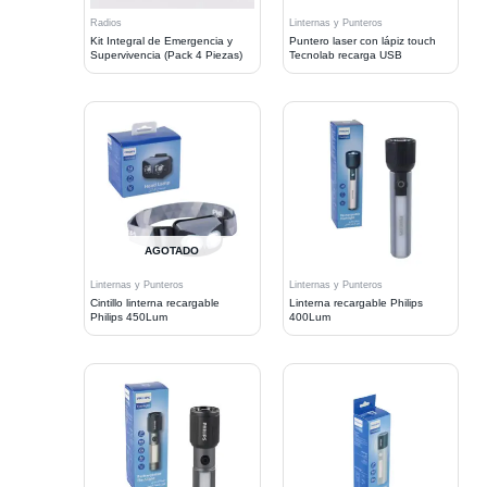
Radios
Linternas y Punteros
Kit Integral de Emergencia y
Puntero laser con lápiz touch
Supervivencia (Pack 4 Piezas)
Tecnolab recarga USB
AGOTADO
Linternas y Punteros
Linternas y Punteros
Cintillo linterna recargable
Linterna recargable Philips
Philips 450Lum
400Lum