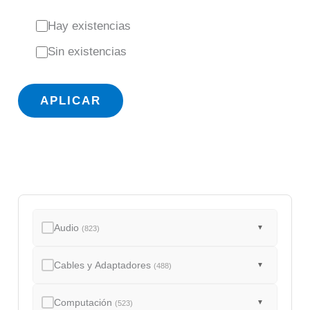
E
Hay existencias
s
Sin existencias
t
a
APLICAR
d
o
Audio
▼
(823)
Cables y Adaptadores
▼
(488)
Computación
▼
(523)