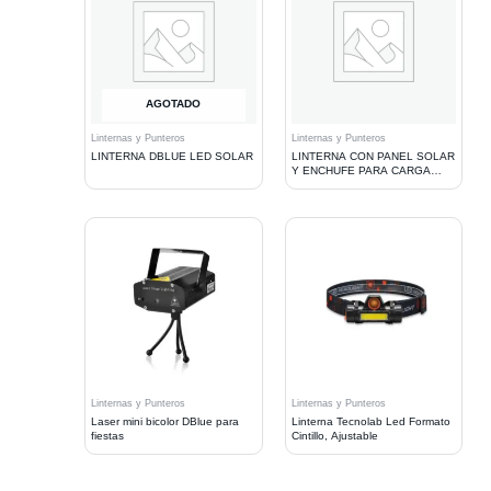
AGOTADO
Linternas y Punteros
Linternas y Punteros
LINTERNA DBLUE LED SOLAR
LINTERNA CON PANEL SOLAR
Y ENCHUFE PARA CARGA
DIRECTA, MODOS LED Y
LAMPARA, BATERIA DE
LARGA DURACION,
CAPACIDAD 400 MAH.
Linternas y Punteros
Linternas y Punteros
Laser mini bicolor DBlue para
Linterna Tecnolab Led Formato
fiestas
Cintillo, Ajustable