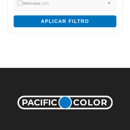
Vehículos
▼
(227)
APLICAR FILTRO