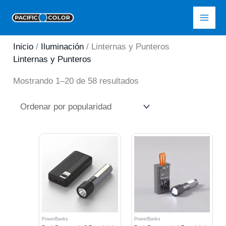
Ir
Pacific Color
al
contenido
Inicio
/
Iluminación
/ Linternas y Punteros
Linternas y Punteros
Ordenado
Mostrando 1–20 de 58 resultados
por
popularidad
PowerBanks
PowerBanks