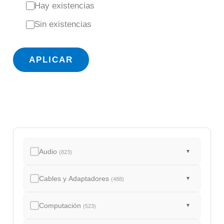
E
Hay existencias
s
Sin existencias
t
a
APLICAR
d
o
Audio
▼
(823)
Cables y Adaptadores
▼
(488)
Computación
▼
(523)