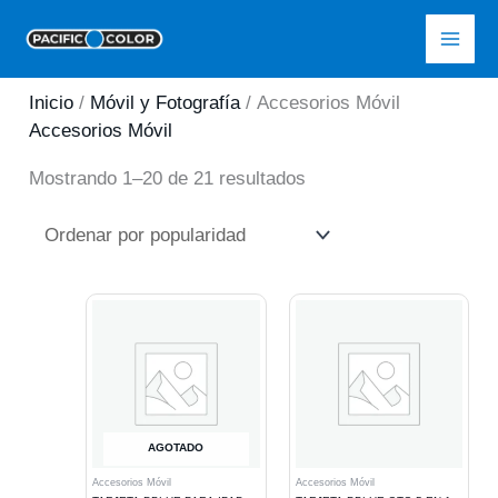
Ir
Pacific Color
al
contenido
Inicio
/
Móvil y Fotografía
/ Accesorios Móvil
Accesorios Móvil
Ordenado
Mostrando 1–20 de 21 resultados
por
popularidad
AGOTADO
Accesorios Móvil
Accesorios Móvil