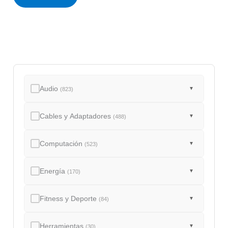
u
s
Audio
▼
(823)
Cables y Adaptadores
▼
(488)
Computación
▼
(523)
Energía
▼
(170)
Fitness y Deporte
▼
(84)
Herramientas
▼
(30)