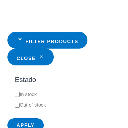
FILTER PRODUCTS
CLOSE
Estado
S
In stock
t
Out of stock
a
t
APPLY