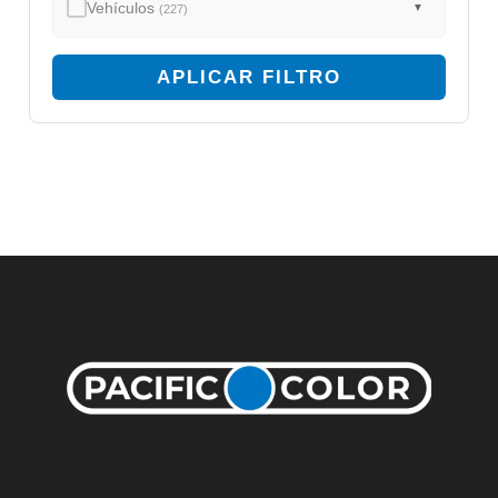
Vehículos
▼
(227)
APLICAR FILTRO