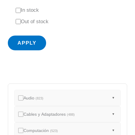
S
In stock
t
Out of stock
a
t
APPLY
u
s
Audio
▼
(823)
Cables y Adaptadores
▼
(488)
Computación
▼
(523)