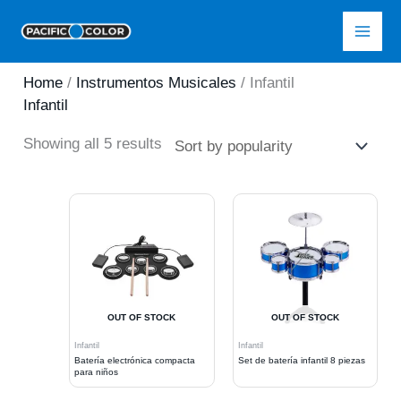
Skip
Pacific Color
to
content
Home
/
Instrumentos Musicales
/ Infantil
Infantil
Sorted
Showing all 5 results
by
popularity
OUT OF STOCK
OUT OF STOCK
Infantil
Infantil
Batería electrónica compacta
Set de batería infantil 8 piezas
para niños