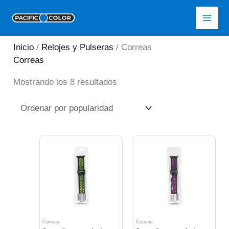
Ir
Pacific Color
al
contenido
Inicio
/
Relojes y Pulseras
/ Correas
Correas
Ordenado
Mostrando los 8 resultados
por
popularidad
Correas
Correas