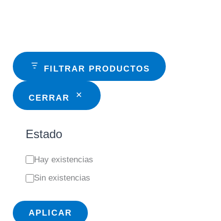
FILTRAR PRODUCTOS
CERRAR
Estado
E
Hay existencias
s
Sin existencias
t
a
APLICAR