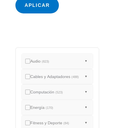
a
APLICAR
d
o
Audio
▼
(823)
Cables y Adaptadores
▼
(488)
Computación
▼
(523)
Energía
▼
(170)
Fitness y Deporte
▼
(84)