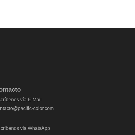
ontacto
críbenos vía E-Mail
ntacto@pacific-color.com
críbenos vía WhatsApp