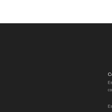
C
Es
co
-
Es