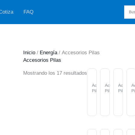
Cotiza
FAQ
Inicio
/
Energía
/ Accesorios Pilas
Accesorios Pilas
Ordenado
Mostrando los 17 resultados
por
Accesorios
Accesorios
Accesori
A
Pilas
Pilas
Pilas
Pi
popularidad
Cargador
Eliminador
Elimina
C
de
de
de
D
Pilas
Corriente
Corrien
p
Universal
Universal
Univers
B
Tecnolab
Tecnolab
Tecnol
1
AGOTAD
TL880
(500mA)
(1000m
T