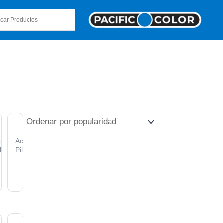
os
ccesorios
Accesorios
las
Pilas
dor
argador
Kit
ual
Cargador
te
ara
de
al
aterías
Pilas
ab
8650
Multifuncional
O
AGOTADO
A)
ecnolab
Tecnolab