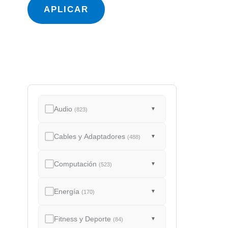
a
APLICAR
d
o
Audio
▼
(823)
Cables y Adaptadores
▼
(488)
Computación
▼
(523)
Energía
▼
(170)
Fitness y Deporte
▼
(84)