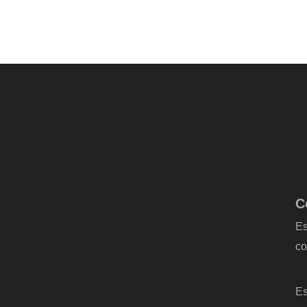
C
Es
co
-
Es