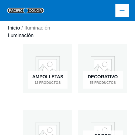
Ir
Pacific Color
al
contenido
Inicio
/ Iluminación
Iluminación
AMPOLLETAS
DECORATIVO
12 PRODUCTOS
55 PRODUCTOS