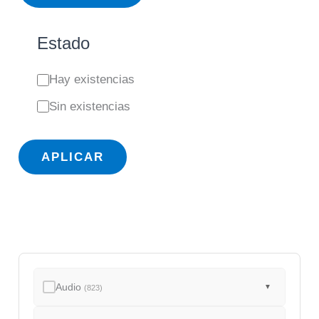
Estado
E
Hay existencias
s
Sin existencias
t
a
APLICAR
d
o
Audio
▼
(823)