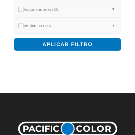
Vaporizadores
▼
(22)
Vehículos
▼
(227)
APLICAR FILTRO