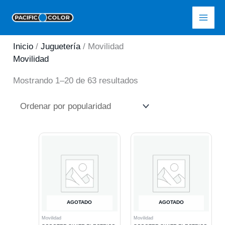
Ir
Pacific Color
al
contenido
Inicio
/
Juguetería
/ Movilidad
Movilidad
Ordenado
Mostrando 1–20 de 63 resultados
por
popularidad
AGOTADO
AGOTADO
Movilidad
Movilidad