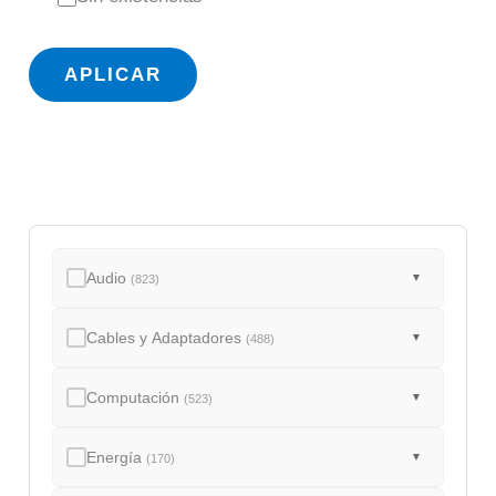
t
a
APLICAR
d
o
Audio
▼
(823)
Cables y Adaptadores
▼
(488)
Computación
▼
(523)
Energía
▼
(170)