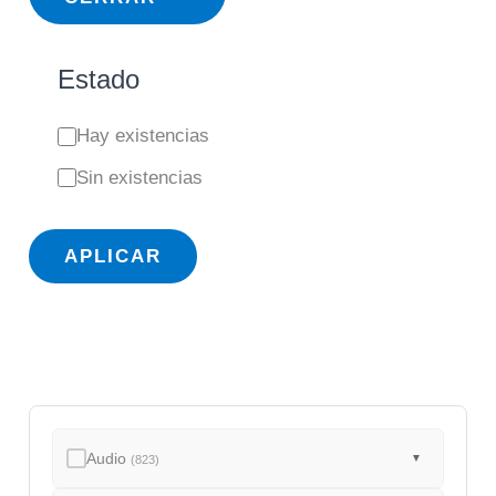
Estado
E
Hay existencias
s
Sin existencias
t
a
APLICAR
d
o
Audio
▼
(823)