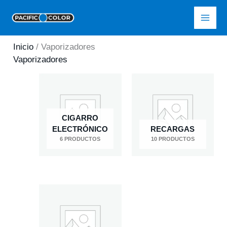
Ir
Pacific Color
al
contenido
Inicio
/ Vaporizadores
Vaporizadores
CIGARRO
ELECTRÓNICO
RECARGAS
6 PRODUCTOS
10 PRODUCTOS