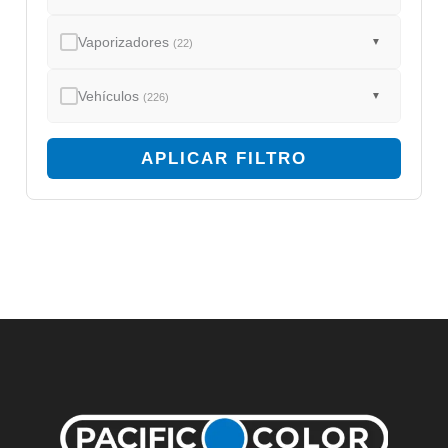
Vaporizadores
▼
(22)
Vehículos
▼
(226)
APLICAR FILTRO