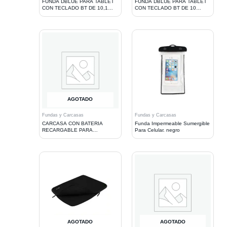
FUNDA DBLUE PARA TABLET
FUNDA DBLUE PARA TABLET
CON TECLADO BT DE 10,1
CON TECLADO BT DE 10
PULGADAS BLACK
PULGADAS BLACK
AGOTADO
Fundas y Carcasas
Fundas y Carcasas
CARCASA CON BATERIA
Funda Impermeable Sumergible
RECARGABLE PARA
Para Celular. negro
SAMSUNG GALAXY SIII
AGOTADO
AGOTADO