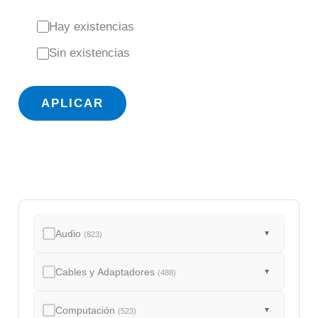
E
Hay existencias
s
Sin existencias
t
a
APLICAR
d
o
Audio
▼
(823)
Cables y Adaptadores
▼
(488)
Computación
▼
(523)