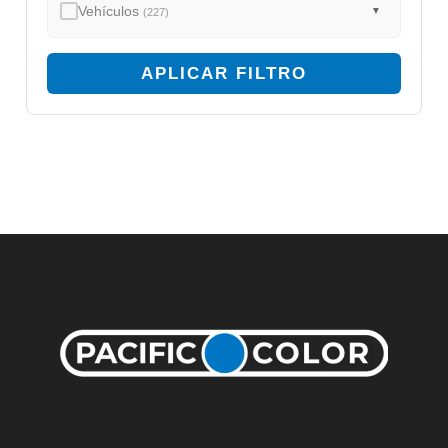
Vehículos
▼
(227)
APLICAR FILTRO