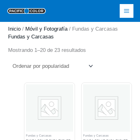
Ir
Pacific Color
al
contenido
Inicio
/
Móvil y Fotografía
/ Fundas y Carcasas
Fundas y Carcasas
Ordenado
Mostrando 1–20 de 23 resultados
por
popularidad
Fundas y Carcasas
Fundas y Carcasas