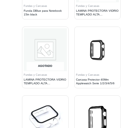
Fundas y Carcasas
Fundas y Carcasas
Funda DBlue para Notebook
LAMINA PROTECTORA VIDRIO
15in black
TEMPLADO ALTA
RESISTENCIA PARA IPH 6
PLUS
AGOTADO
Fundas y Carcasas
Fundas y Carcasas
LAMINA PROTECTORA VIDRIO
Carcasa Protector 40Mm
TEMPLADO ALTA
Applewatch Serie 1/2/3/4/5/6
RESISTENCIA PARA SAMSG
S6