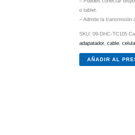
– Puedes conectar dispos
o tablet.
– Admite la transmisión 
SKU:
09-DHC-TC105
Ca
adapatador
,
cable
,
celula
AÑADIR AL PR