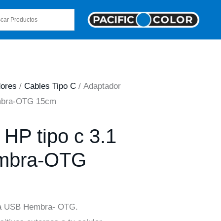
dores
/
Cables Tipo C
/ Adaptador
embra-OTG 15cm
HP tipo c 3.1
mbra-OTG
 a USB Hembra- OTG.