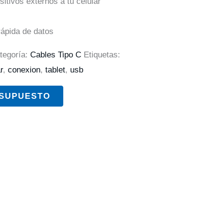
itivos externos a tu celular
rápida de datos
tegoría:
Cables Tipo C
Etiquetas:
r
,
conexion
,
tablet
,
usb
ESUPUESTO