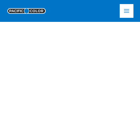
Skip
Pacific Color
to
content