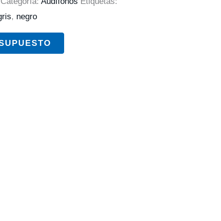
Categoría:
Audífonos
Etiquetas:
gris
,
negro
ESUPUESTO