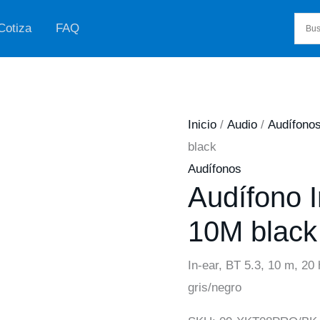
Cotiza
FAQ
Inicio
/
Audio
/
Audífono
black
Audífonos
Audífono I
10M black
In-ear, BT 5.3, 10 m, 20
gris/negro