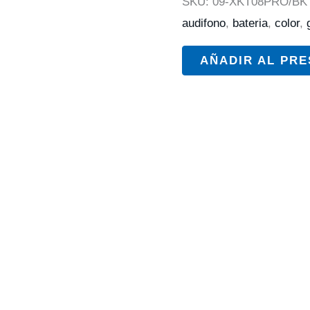
SKU:
09-XKT08PRO/BK
audifono
,
bateria
,
color
,
AÑADIR AL PR