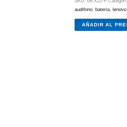
SKU:
09-X22-P
Categorí
audifono
,
bateria
,
lenovo
AÑADIR AL PR