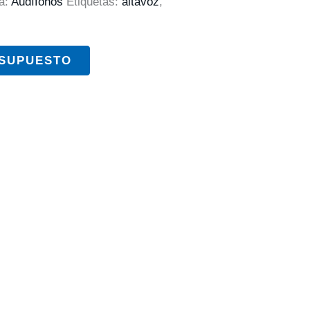
a:
Audífonos
Etiquetas:
altavoz
,
ESUPUESTO