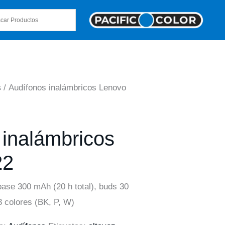
s
/ Audífonos inalámbricos Lenovo
 inalámbricos
22
base 300 mAh (20 h total), buds 30
3 colores (BK, P, W)