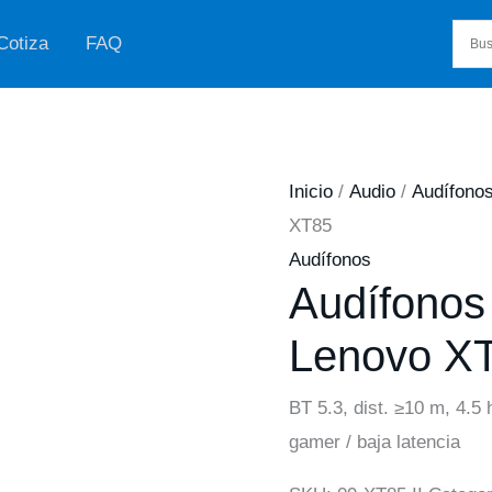
Cotiza
FAQ
Inicio
/
Audio
/
Audífono
XT85
Audífonos
Audífonos
Lenovo X
BT 5.3, dist. ≥10 m, 4.5
gamer / baja latencia