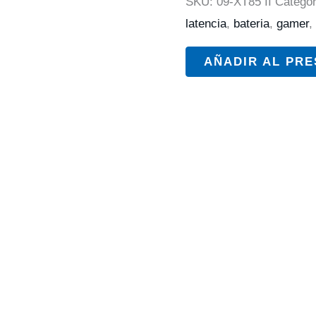
SKU:
09-XT85 II
Categor
latencia
,
bateria
,
gamer
,
AÑADIR AL PR