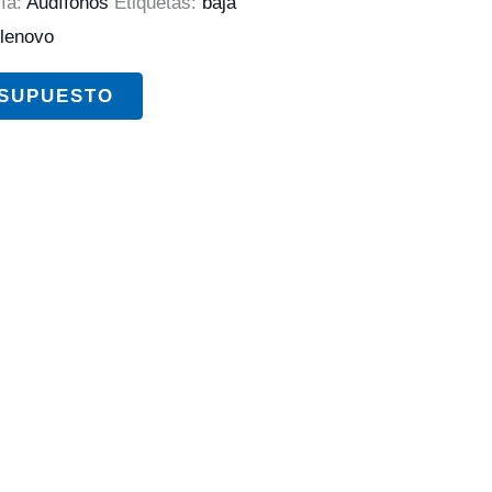
ía:
Audífonos
Etiquetas:
baja
lenovo
ESUPUESTO