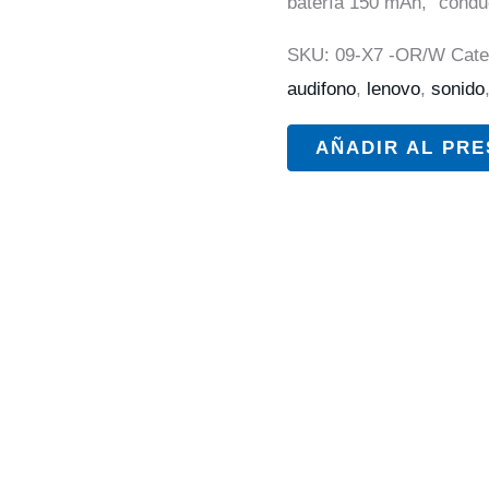
batería 150 mAh, “condu
SKU:
09-X7 -OR/W
Cate
audifono
,
lenovo
,
sonido
AÑADIR AL PR