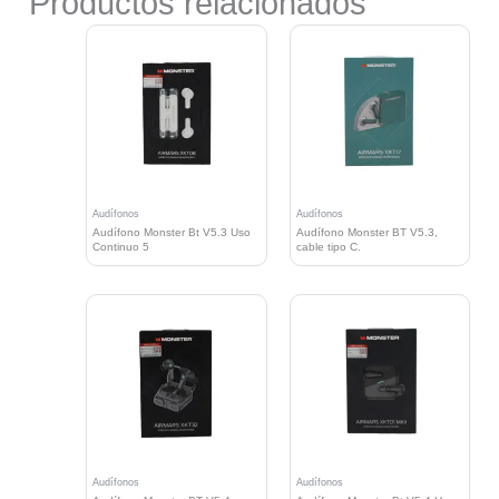
Productos relacionados
Audífonos
Audífonos
Audífono Monster Bt V5.3 Uso
Audífono Monster BT V5.3,
Continuo 5
cable tipo C.
Audífonos
Audífonos