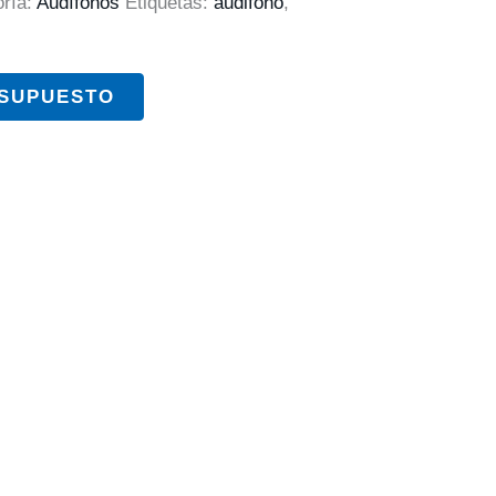
oría:
Audífonos
Etiquetas:
audifono
,
ESUPUESTO