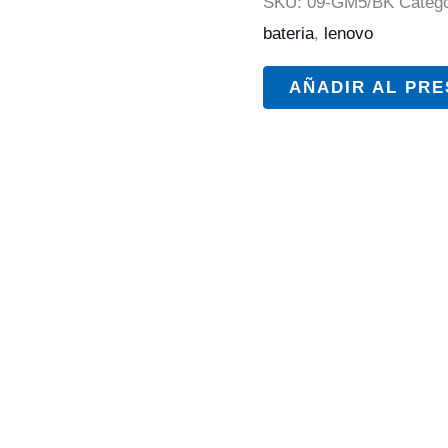
SKU:
09-GM5/BK
Categ
bateria
,
lenovo
AÑADIR AL PR