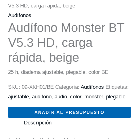
V5.3 HD, carga rápida, beige
Audífonos
Audífono Monster BT
V5.3 HD, carga
rápida, beige
25 h, diadema ajustable, plegable, color BE
SKU:
09-XKH01/BE
Categoría:
Audífonos
Etiquetas:
ajustable
,
audifono
,
audio
,
color
,
monster
,
plegable
AÑADIR AL PRESUPUESTO
Descripción