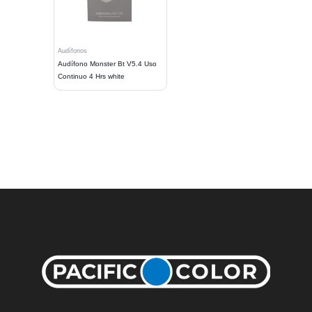
Audífonos
Audífono Monster Bt V5.4 Uso
Continuo 4 Hrs white