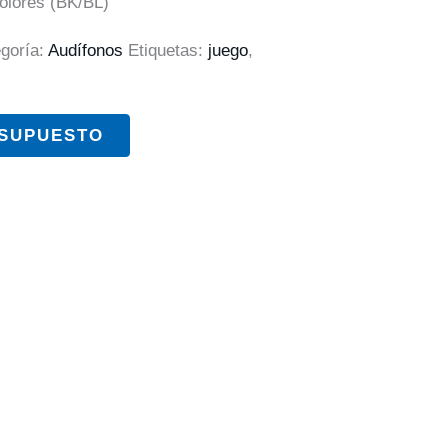
colores (BK/BL)
goría:
Audífonos
Etiquetas:
juego
,
ESUPUESTO