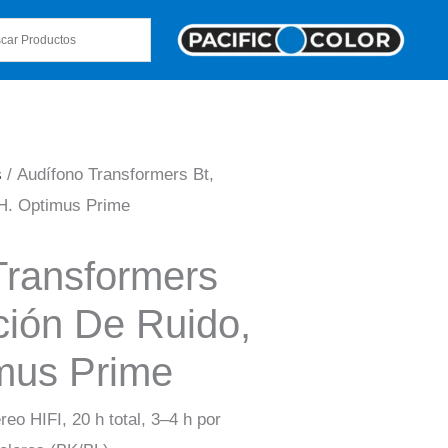
s
/ Audífono Transformers Bt,
H. Optimus Prime
Transformers
ción De Ruido,
mus Prime
eo HIFI, 20 h total, 3–4 h por