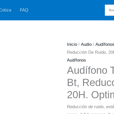
Cotiza
FAQ
Inicio
/
Audio
/
Audífono
Reducción De Ruido, 20
Audífonos
Audífono 
Bt, Reduc
20H. Opti
Reducción de ruido, estér