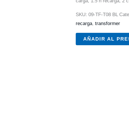
carga, 1.5 h recarga, 2 
SKU:
09-TF-T08 BL
Cate
recarga
,
transformer
AÑADIR AL PR