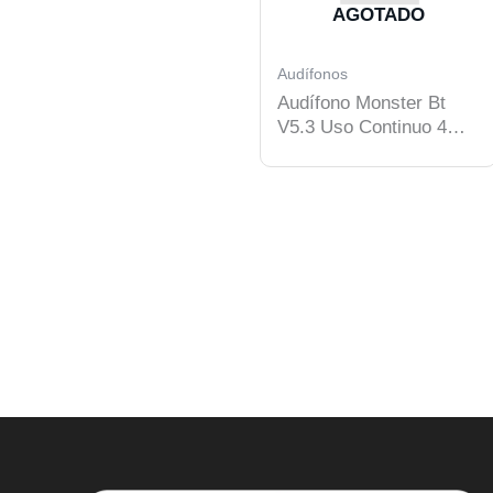
AGOTADO
Audífonos
Audífono Monster Bt
V5.3 Uso Continuo 4
Hrs Black