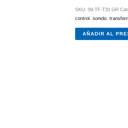
SKU:
09-TF-T20 GR
Cat
control
,
sonido
,
transfor
AÑADIR AL PR