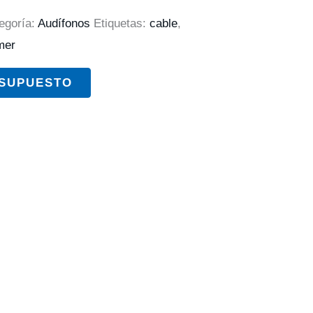
egoría:
Audífonos
Etiquetas:
cable
,
mer
ESUPUESTO