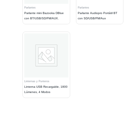
Parlantes
Parlantes
Parlante mini Bazooka DBlue
Parlante Audiopro Portátil BT
con BT/USB/SD/FM/AUX.
con SD/USB/FM/Aux
Linternas y Punteros
Linterna USB Recargable, 1800
Lúmenes, 4 Modos