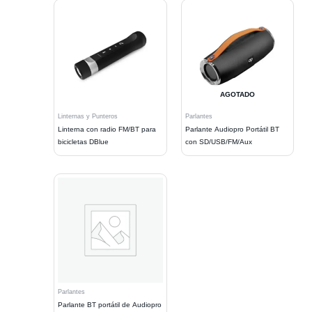
AGOTADO
Linternas y Punteros
Parlantes
Linterna con radio FM/BT para
Parlante Audiopro Portátil BT
bicicletas DBlue
con SD/USB/FM/Aux
Parlantes
Parlante BT portátil de Audiopro