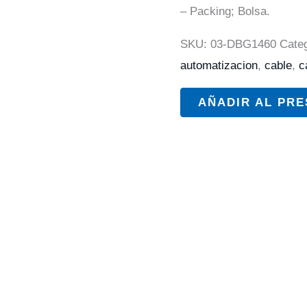
– Packing; Bolsa.
SKU:
03-DBG1460
Cate
automatizacion
,
cable
,
c
AÑADIR AL PR