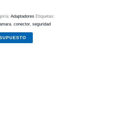
goría:
Adaptadores
Etiquetas:
amara
,
conector
,
seguridad
ESUPUESTO