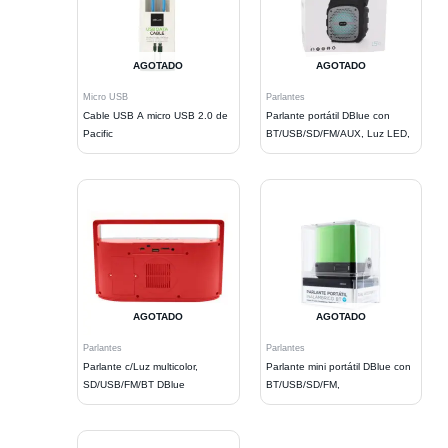
AGOTADO
AGOTADO
Micro USB
Parlantes
Cable USB A micro USB 2.0 de
Parlante portátil DBlue con
Pacific
BT/USB/SD/FM/AUX, Luz LED,
AGOTADO
AGOTADO
Parlantes
Parlantes
Parlante c/Luz multicolor,
Parlante mini portátil DBlue con
SD/USB/FM/BT DBlue
BT/USB/SD/FM,