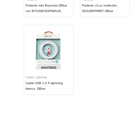
Parlante mini Bazooka DBlue
Parlante c/Luz multicolor,
con BT/USB/SD/FM/AUX,
SD/USB/FM/BT DBlue
AGOTADO
Cables Lightning
Cable USB 2.0 A lightning
blanco, DBlue