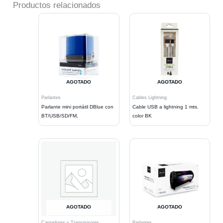
Productos relacionados
AGOTADO
AGOTADO
Parlantes
Cables Lightning
Parlante mini portátil DBlue con
Cable USB a lightning 1 mts.
BT/USB/SD/FM,
color BK
AGOTADO
AGOTADO
Cargadores y Transmisores
Parlantes