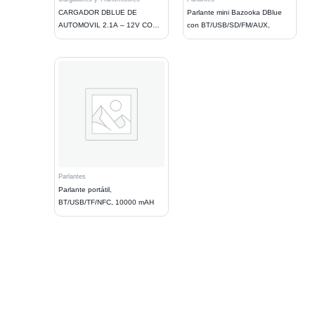
CARGADOR DBLUE DE
Parlante mini Bazooka DBlue
AUTOMOVIL 2.1A – 12V CON 2
con BT/USB/SD/FM/AUX,
PUERTOS USB Y CABLE IOS,
Parlantes
Parlante portátil,
BT/USB/TF/NFC, 10000 mAH