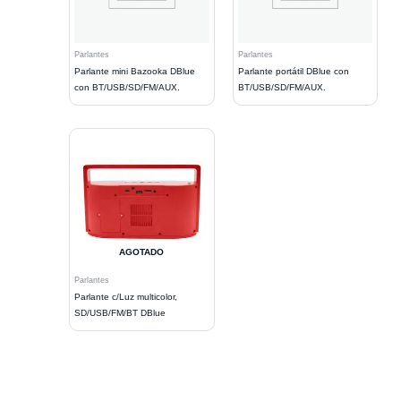
Parlantes
Parlantes
Parlante mini Bazooka DBlue
Parlante portátil DBlue con
con BT/USB/SD/FM/AUX.
BT/USB/SD/FM/AUX.
AGOTADO
Parlantes
Parlante c/Luz multicolor,
SD/USB/FM/BT DBlue