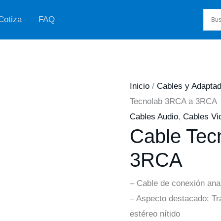
Cotiza
FAQ
Inicio
/
Cables y Adapta
Tecnolab 3RCA a 3RCA
Cables Audio
,
Cables Vi
Cable Tec
3RCA
– Cable de conexión an
– Aspecto destacado: Tr
estéreo nítido