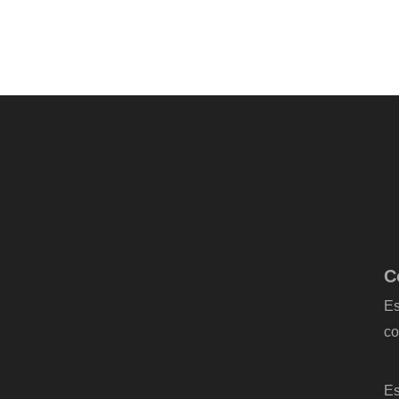
C
Es
co
-
Es