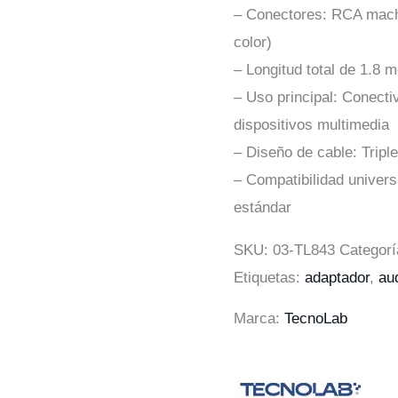
– Conectores: RCA mach
color)
– Longitud total de 1.8 m
– Uso principal: Conecti
dispositivos multimedia
– Diseño de cable: Tripl
– Compatibilidad univer
estándar
SKU:
03-TL843
Categor
Etiquetas:
adaptador
,
au
Marca:
TecnoLab