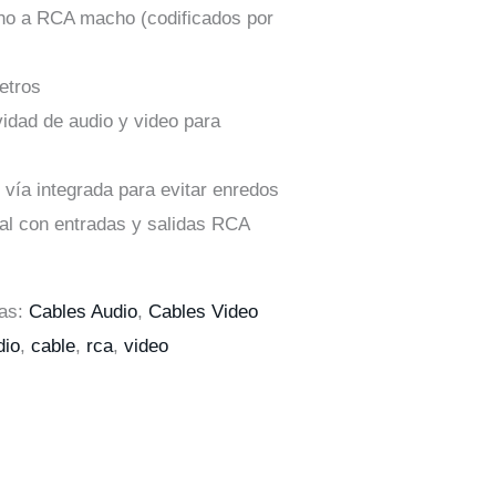
o a RCA macho (codificados por
etros
vidad de audio y video para
e vía integrada para evitar enredos
sal con entradas y salidas RCA
ías:
Cables Audio
,
Cables Video
dio
,
cable
,
rca
,
video