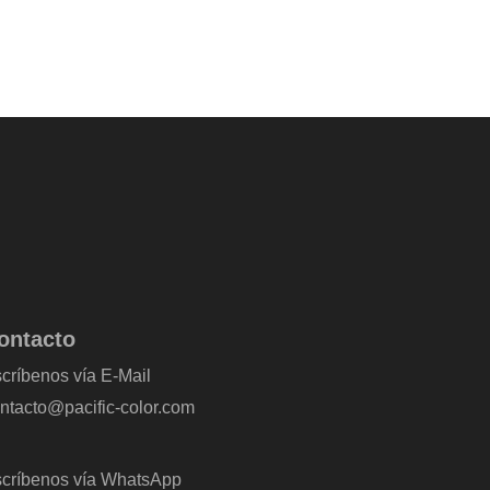
ontacto
críbenos vía E-Mail
ntacto@pacific-color.com
críbenos vía WhatsApp