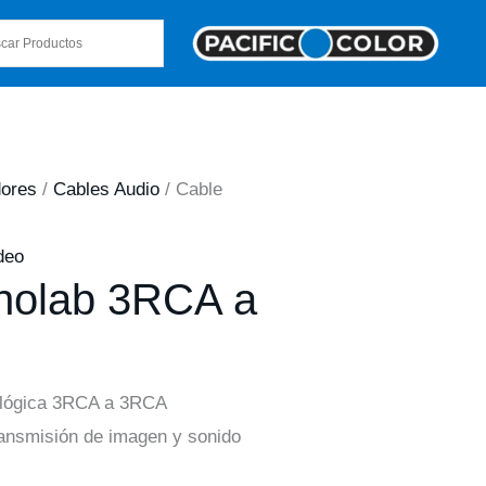
dores
/
Cables Audio
/ Cable
deo
nolab 3RCA a
alógica 3RCA a 3RCA
ansmisión de imagen y sonido