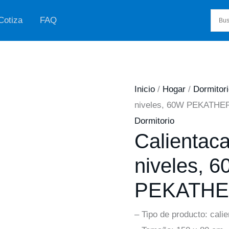
Cotiza
FAQ
Inicio
/
Hogar
/
Dormitor
niveles, 60W PEKATH
Dormitorio
Calientac
niveles, 
PEKATH
– Tipo de producto: calie