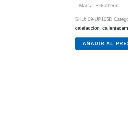
– Marca: Pekatherm.
SKU:
09-UP105D
Catego
calefaccion
,
calientaca
AÑADIR AL PR