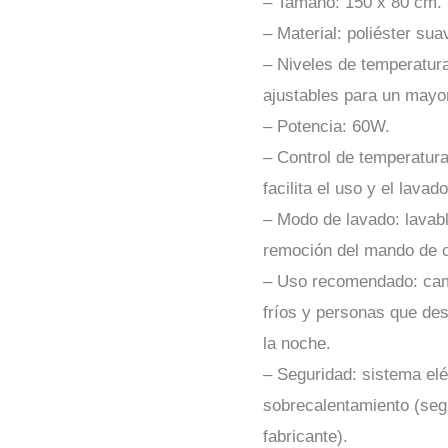
– Tamaño: 150 x 80 cm.
– Material: poliéster sua
– Niveles de temperatura
ajustables para un mayor 
– Potencia: 60W.
– Control de temperatur
facilita el uso y el lavad
– Modo de lavado: lavab
remoción del mando de c
– Uso recomendado: cama
fríos y personas que de
la noche.
– Seguridad: sistema elé
sobrecalentamiento (seg
fabricante).