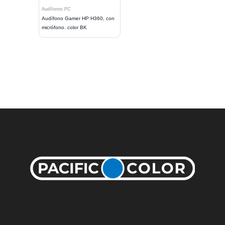
Audífonos PC
Audífono Gamer HP H360, con
micrófono. color BK