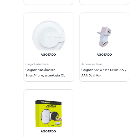
AGOTADO
AGOTADO
Carga Inalámbrica
Accesorios Pilas
Cargador inalámbrico
Cargador de 4 pilas DBlue AA y
SmartPhone, tecnología QI,
AAA Dual Volt
AGOTADO