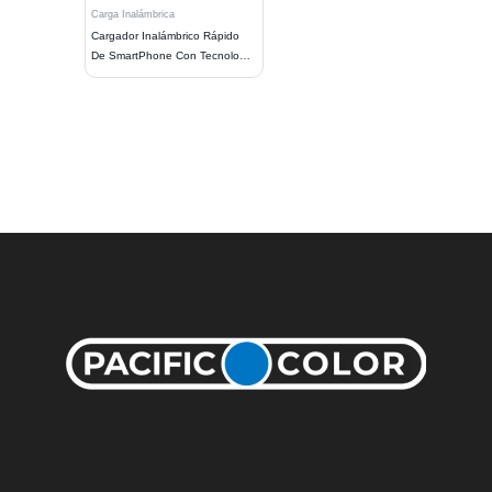
Carga Inalámbrica
Cargador Inalámbrico Rápido
De SmartPhone Con Tecnología
Qi