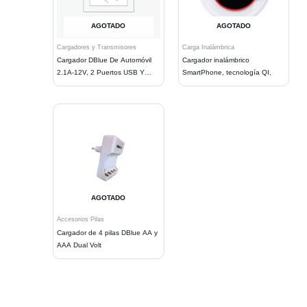
AGOTADO
AGOTADO
Cargadores y Transmisores
Carga Inalámbrica
Cargador DBlue De Automóvil
Cargador inalámbrico
2.1A-12V, 2 Puertos USB Y
SmartPhone, tecnología QI,
Cable
AGOTADO
Accesorios Pilas
Cargador de 4 pilas DBlue AA y
AAA Dual Volt