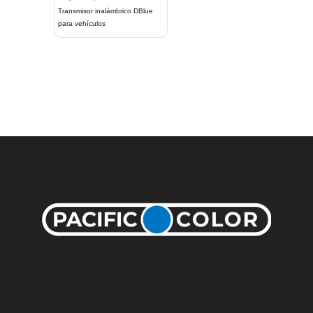
Transmisor inalámbrico DBlue
para vehículos