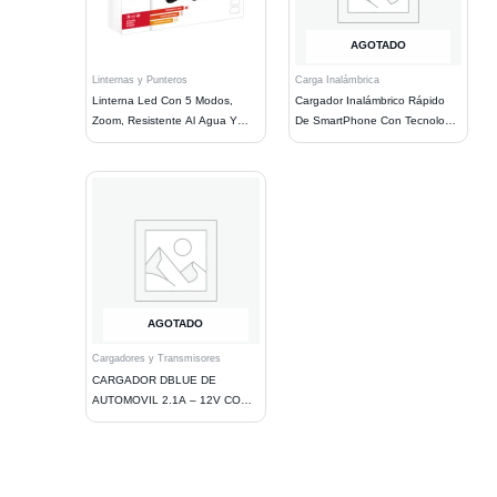
AGOTADO
Linternas y Punteros
Carga Inalámbrica
Linterna Led Con 5 Modos,
Cargador Inalámbrico Rápido
Zoom, Resistente Al Agua Y
De SmartPhone Con Tecnología
Golpes
Qi
AGOTADO
Cargadores y Transmisores
CARGADOR DBLUE DE
AUTOMOVIL 2.1A – 12V CON 2
PUERTOS USB Y CABLE IOS,