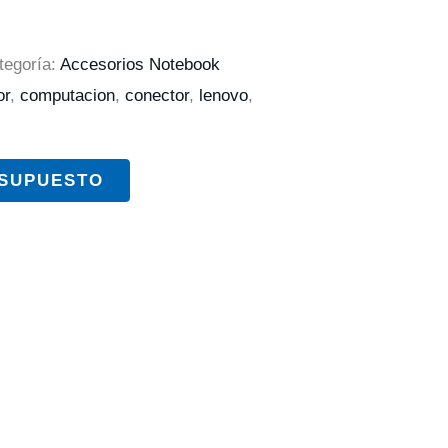
tegoría:
Accesorios Notebook
or
,
computacion
,
conector
,
lenovo
,
ESUPUESTO