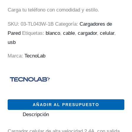
Carga tu teléfono con comodidad y estilo.
SKU:
03-TL043W-1B
Categoría:
Cargadores de
Pared
Etiquetas:
blanco
,
cable
,
cargador
,
celular
,
usb
Marca:
TecnoLab
AÑADIR AL PRESUPUESTO
Descripción
Cargador celular de alta velocidad 2,4A, con salida