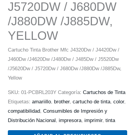
J5720DW / J680DW
/J880DW /J885DW,
YELLOW
Cartucho Tinta Brother Mfc J4320Dw / J4420Dw /
J460Dw /J4620Dw /J480Dw / J485Dw / J5520Dw
/J5620Dw / J5720Dw / J680Dw /J880Dw /J885Dw,
Yellow
SKU:
01-PCBRL203Y
Categoría:
Cartuchos de Tinta
Etiquetas:
amariillo
,
brother
,
cartucho de tinta
,
color
,
compatibilidad
,
Consumibles de Impresión y
Distribución Nacional
,
impresora
,
imprimir
,
tinta