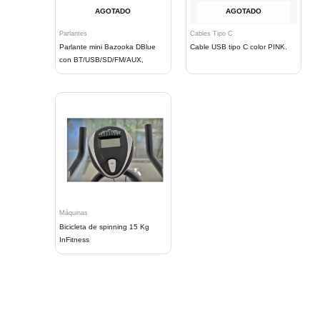
AGOTADO
AGOTADO
Parlantes
Cables Tipo C
Parlante mini Bazooka DBlue
Cable USB tipo C color PINK.
con BT/USB/SD/FM/AUX,
Máquinas
Bicicleta de spinning 15 Kg
InFitness