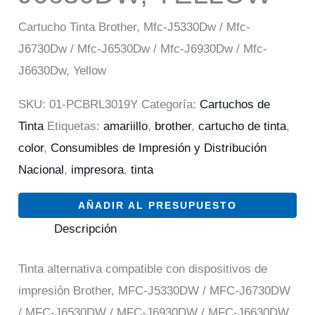
Cartucho Tinta Brother, Mfc-J5330Dw / Mfc-
J6730Dw / Mfc-J6530Dw / Mfc-J6930Dw / Mfc-
J6630Dw, Yellow
SKU:
01-PCBRL3019Y
Categoría:
Cartuchos de
Tinta
Etiquetas:
amariillo
,
brother
,
cartucho de tinta
,
color
,
Consumibles de Impresión y Distribución
Nacional
,
impresora
,
tinta
AÑADIR AL PRESUPUESTO
Descripción
Tinta alternativa compatible con dispositivos de
impresión Brother, MFC-J5330DW / MFC-J6730DW
/ MFC-J6530DW / MFC-J6930DW / MFC-J6630DW,