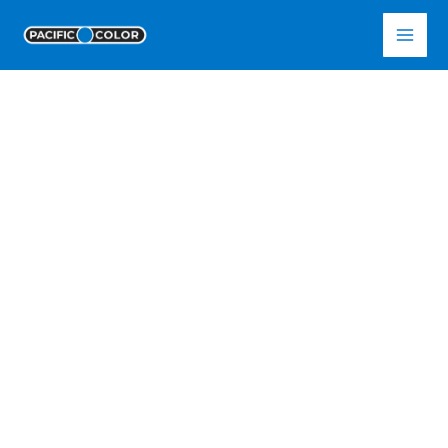
Ir
Pacific Color
al
contenido