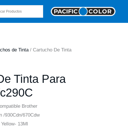
chos de Tinta
/ Cartucho De Tinta
De Tinta Para
fc290C
ompatible Brother
n /930Cdn/670Cdw
Yellow- 13Ml