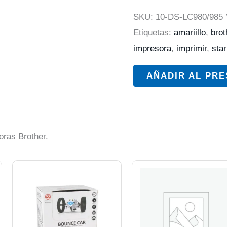
SKU:
10-DS-LC980/985 
Etiquetas:
amariillo
,
brot
impresora
,
imprimir
,
star
AÑADIR AL PR
oras Brother.