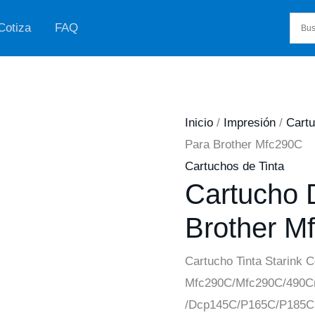
Cotiza
FAQ
Inicio
/
Impresión
/
Cartu
Para Brother Mfc290C
Cartuchos de Tinta
Cartucho 
Brother M
Cartucho Tinta Starink C
Mfc290C/Mfc290C/490C
/Dcp145C/P165C/P185C 